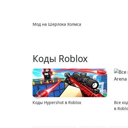
Мод на Шерлока Холмса
Коды Roblox
Коды Hypershot в Roblox
Все ко
в Robl