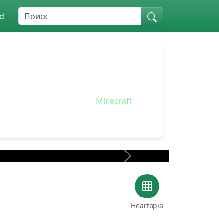
nd
гровые читы. Здесь публикуются
популярных игр, включая
Minecraft
,
 года
Next
Heartopia