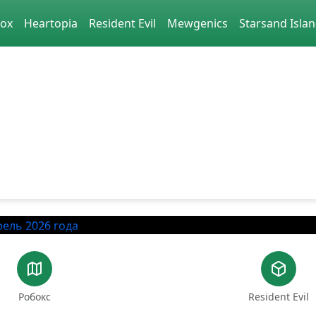
lox
Heartopia
Resident Evil
Mewgenics
Starsand Isla
Игровой портал
ьные игры на Android с упором на гайды, промокоды и и
охождению, подборки кодов и полезные материалы для 
коды для Shrimp Game в Roblox на апрель 2026
Робокс
Resident Evil