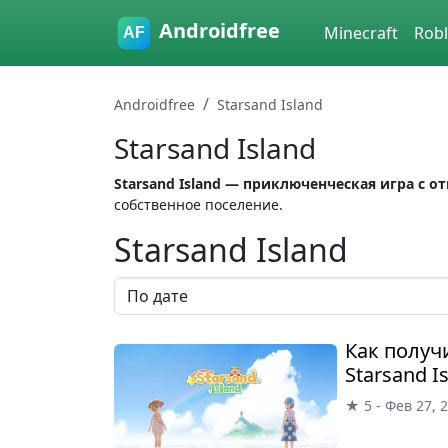
Skip to main content
Androidfree
Minecraft
Rob
Androidfree
Starsand Island
Starsand Island
Starsand Island — приключенческая игра с
собственное поселение.
Starsand Island
Как получ
Starsand I
★ 5 - Фев 27, 