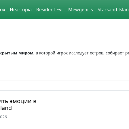
lox
Heartopia
Resident Evil
Mewgenics
Starsand Isla
 открытым миром
, в которой игрок исследует остров, собирает 
ить эмоции в
sland
2026